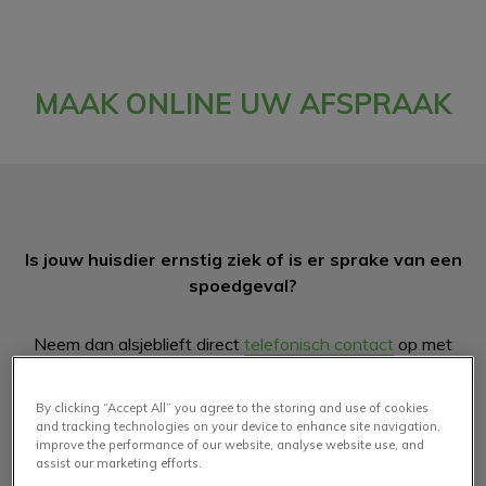
MAAK ONLINE UW AFSPRAAK
Is jouw huisdier ernstig ziek of is er sprake van een
spoedgeval?
Neem dan alsjeblieft direct
telefonisch contact
op met
onze kliniek, zodat wij jouw huisdier zo snel mogelijk
kunnen helpen.
By clicking “Accept All” you agree to the storing and use of cookies
and tracking technologies on your device to enhance site navigation,
improve the performance of our website, analyse website use, and
assist our marketing efforts.