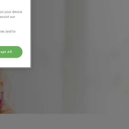
 on your device
assist our
ies and to
ept All