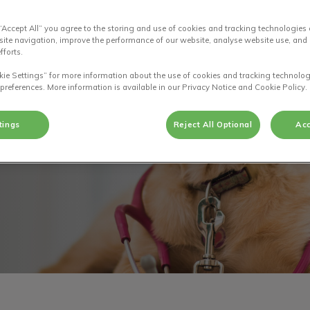
 “Accept All” you agree to the storing and use of cookies and tracking technologies
site navigation, improve the performance of our website, analyse website use, and 
fforts.
ividuele
kie Settings” for more information about the use of cookies and tracking technolog
 preferences. More information is available in our Privacy Notice and Cookie Policy.
tings
Reject All Optional
Acc