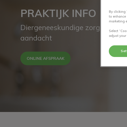
PRAKTIJK INFO
By clicking
to enhance 
marketing e
Diergeneeskundige zorg met ind
Select “Coo
aandacht
adjust your
Set
ONLINE AFSPRAAK