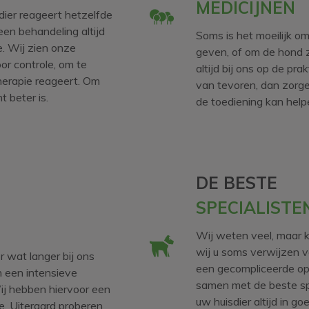
MEDICIJNEN
r dier reageert hetzelfde
en behandeling altijd
Soms is het moeilijk om
e. Wij zien onze
geven, of om de hond z
or controle, om te
altijd bij ons op de pr
herapie reageert. Om
van tevoren, dan zorg
 beter is.
de toediening kan help
DE BESTE
SPECIALISTE
Wij weten veel, maar 
wij u soms verwijzen v
r wat langer bij ons
een gecompliceerde ope
n een intensieve
samen met de beste sp
Wij hebben hiervoor een
uw huisdier altijd in g
. Uiteraard proberen