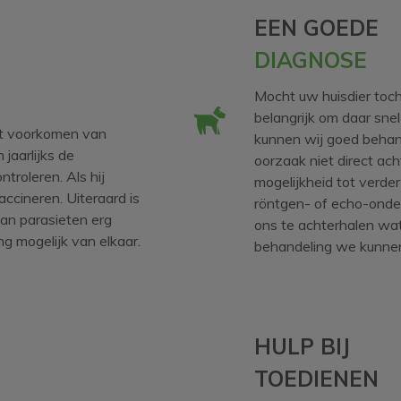
EEN GOEDE
DIAGNOSE
Mocht uw huisdier toch
belangrijk om daar sne
et voorkomen van
kunnen wij goed beha
jaarlijks de
oorzaak niet direct ac
troleren. Als hij
mogelijkheid tot verder
ccineren. Uiteraard is
röntgen- of echo-ond
van parasieten erg
ons te achterhalen wat
ang mogelijk van elkaar.
behandeling we kunnen
HULP BIJ
TOEDIENEN