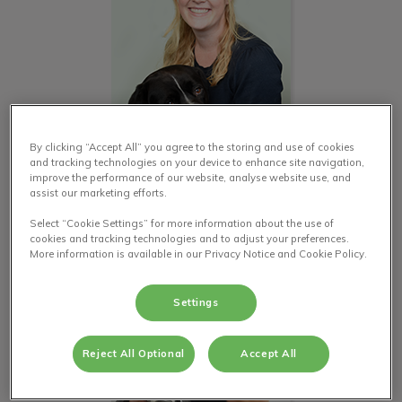
By clicking “Accept All” you agree to the storing and use of cookies
HANNE
and tracking technologies on your device to enhance site navigation,
improve the performance of our website, analyse website use, and
Dierenarts
assist our marketing efforts.
Lees info
Select “Cookie Settings” for more information about the use of
cookies and tracking technologies and to adjust your preferences.
More information is available in our Privacy Notice and Cookie Policy.
DENNIS
Settings
Reject All Optional
Accept All