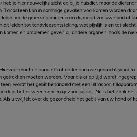
 heb je hier nauwelijks zicht op bij je huisdier, maar de dierena
ren. Tandsteen kan in sommige gevallen voorkomen worden door
iddelen om de groei van bacteriën in de mond van uw hond of ka
 dit leiden tot tandvleesontsteking, wat pijnlijk is en tot slec
an komen en problemen geven bij andere organen, zoals de niere
n. Hiervoor moet de hond of kat onder narcose gebracht worden.
n getrokken moeten worden. Maar als er op tijd wordt ingegr
een, wordt het gebit behandeld met een ultrasoon trilapparaat
waardoor het er weer mooi en gezond uitziet. Nu is het zaak he
e. Als u twijfelt over de gezondheid het gebit van uw hond of ka