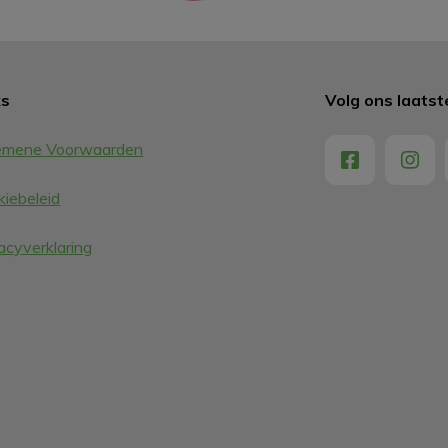
ks
Volg ons laats
emene Voorwaarden
iebeleid
acyverklaring