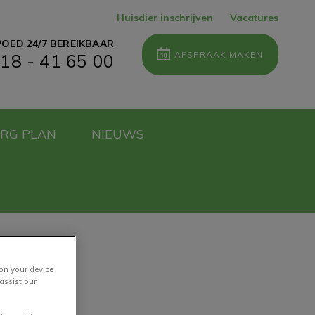
Huisdier inschrijven
Vacatures
OED 24/7 BEREIKBAAR
AFSPRAAK MAKEN
18 - 41 65 00
ORG PLAN
NIEUWS
 on your device
assist our