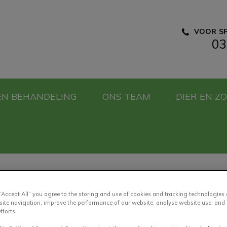
VOOR SP
03
e Dierenartsen
EN BEHANDELING
ONS TEAM
DIER EN Z
 “Accept All” you agree to the storing and use of cookies and tracking technologies
site navigation, improve the performance of our website, analyse website use, and 
Een stralende lach
fforts.