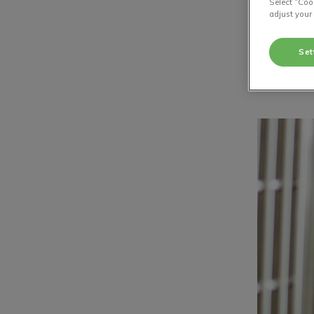
Select “Coo
adjust your
Set