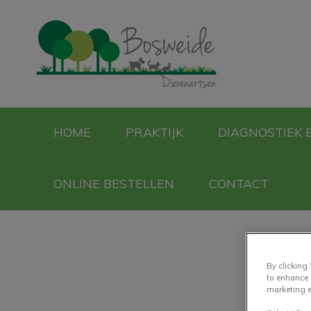
Homepage Bosweid
HOME
PRAKTIJK
DIAGNOSTIEK 
ONLINE BESTELLEN
CONTACT
By clicking
to enhance 
marketing e