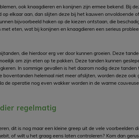
blemen, ook knaagdieren en konijnen zijn ermee bekend. Bij de
d op elkaar aan, dan slijten deze bij het kauwen onvoldoende of
r kunnen bijvoorbeeld haken op de kiezen ontstaan, die beschadi
 met eten, wat bij konijnen en knaagdieren een serieus probleem
nijtanden, die hierdoor erg ver door kunnen groeien. Deze tan
 moeilijk om zijn eten op te pakken. Deze tanden kunnen geslep
ugkeren. In sommige gevallen is het daarom nodig deze tanden te
de boventanden helemaal niet meer afslijten, worden deze ook
 Na de operatie nog even wakker worden in de warme couveuse
 dier regelmatig
en, dit is nog maar een kleine greep uit de vele voorbeelden d
bit, of wilt u het graag eens laten controleren? Kom dan gerust 