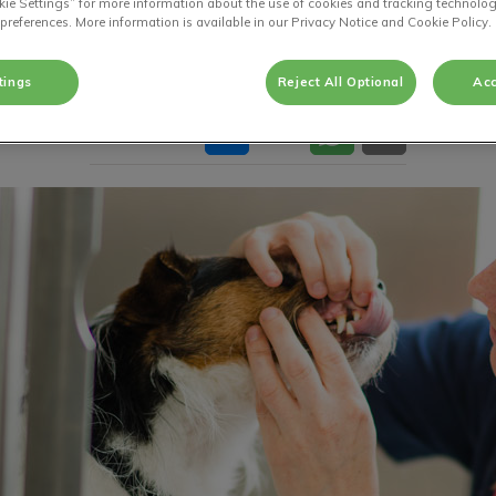
kie Settings” for more information about the use of cookies and tracking technolog
 preferences. More information is available in our Privacy Notice and Cookie Policy.
feb 01 2018, 23:00
tings
Reject All Optional
Acc
Deel