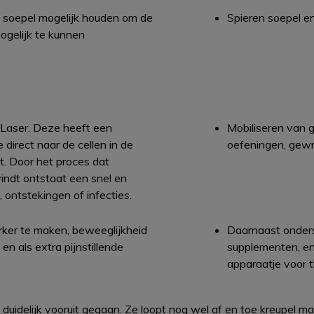
o soepel mogelijk houden om de
Spieren soepel e
ogelijk te kunnen
Laser. Deze heeft een
Mobiliseren van 
e direct naar de cellen in de
oefeningen, gewr
t. Door het proces dat
vindt ontstaat een snel en
, ontstekingen of infecties.
rker te maken, beweeglijkheid
Daarnaast onders
n als extra pijnstillende
supplementen, en 
apparaatje voor 
idelijk vooruit gegaan. Ze loopt nog wel af en toe kreupel maar is