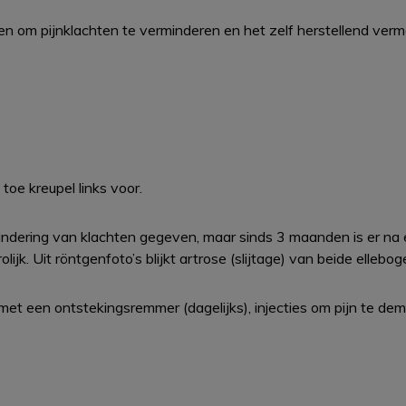
n om pijnklachten te verminderen en het zelf herstellend ver
 toe kreupel links voor.
ndering van klachten gegeven, maar sinds 3 maanden is er na
ijk. Uit röntgenfoto’s blijkt artrose (slijtage) van beide ellebog
 met een ontstekingsremmer (dagelijks), injecties om pijn te d