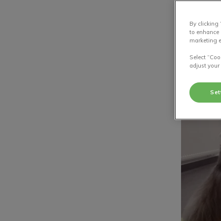
By clicking
to enhance 
marketing e
Select “Coo
adjust your
Set