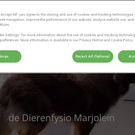
 “Accept All” you agree to the storing and use of cookies and tracking technologies
jun 16 2023, 16:03
site navigation, improve the performance of our website, analyse website use, and 
fforts.
kie Settings” for more information about the use of cookies and tracking technolog
Deel
 preferences. More information is available in our Privacy Notice and Cookie Policy.
tings
Reject All Optional
Acc