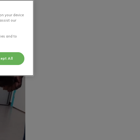
 on your device
assist our
ies and to
ept All